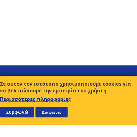
Σύνδεσμοι
Σε αυτόν τον ιστότοπο χρησιμοποιούμε cookies για
Επικοινωνία
να βελτιώσουμε την εμπειρία του χρήστη
Όροι χρήσης
Περισσότερες πληροφορίες
ΑΚΟΛΟΥΘΗΣΤΕ ΜΑΣ
ΕΓΓΡΑΦΕΙΤΕ
Συμφωνώ
Διαφωνώ
Ο.Κ.Ε.
Αμβρ. Φραντζή 9, 117 43 Αθήνα