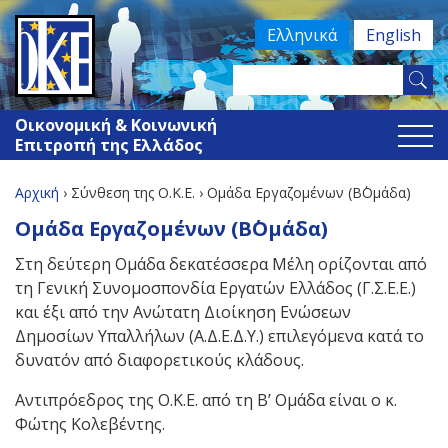
Jump
Ελληνικά
English
to
navigation
Search
Φόρμα
this
Οικονομική & Κοινωνική
site
αναζήτησης
Επιτροπή της Ελλάδος
Αρχική
›
Σύνθεση της Ο.Κ.Ε.
›
Ομάδα Εργαζομένων (Β΄Ομάδα)
Είστε
Back
Ομάδα Εργαζομένων (Β΄Ομάδα)
to
εδώ
Στη δεύτερη Ομάδα δεκατέσσερα Μέλη ορίζονται από
top
τη Γενική Συνομοσπονδία Εργατών Ελλάδος (Γ.Σ.Ε.Ε.)
και έξι από την Ανώτατη Διοίκηση Ενώσεων
Δημοσίων Υπαλλήλων (Α.Δ.Ε.Δ.Υ.) επιλεγόμενα κατά το
δυνατόν από διαφορετικούς κλάδους.
Αντιπρόεδρος της Ο.Κ.Ε. από τη Β’ Ομάδα είναι ο κ.
Φώτης Κολεβέντης.