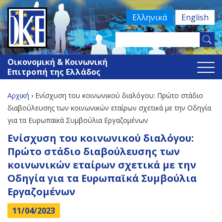
Jump
Ελληνικά
English
to
navigation
Search
Φόρμα
this
Οικονομική & Κοινωνική
site
αναζήτησης
Επιτροπή της Ελλάδος
Αρχική
›
Ενίσχυση του κοινωνικού διαλόγου: Πρώτο στάδιο
Είστε
διαβούλευσης των κοινωνικών εταίρων σχετικά με την Οδηγία
για τα Ευρωπαϊκά Συμβούλια Εργαζομένων
εδώ
Back
Ενίσχυση του κοινωνικού διαλόγου:
to
Πρώτο στάδιο διαβούλευσης των
top
κοινωνικών εταίρων σχετικά με την
Οδηγία για τα Ευρωπαϊκά Συμβούλια
Εργαζομένων
11/04/2023