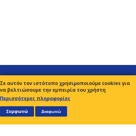
Σύνδεσμοι
Σε αυτόν τον ιστότοπο χρησιμοποιούμε cookies για
Επικοινωνία
να βελτιώσουμε την εμπειρία του χρήστη
Όροι χρήσης
Περισσότερες πληροφορίες
ΑΚΟΛΟΥΘΗΣΤΕ ΜΑΣ
ΕΓΓΡΑΦΕΙΤΕ
Συμφωνώ
Διαφωνώ
Ο.Κ.Ε.
Αμβρ. Φραντζή 9, 117 43 Αθήνα