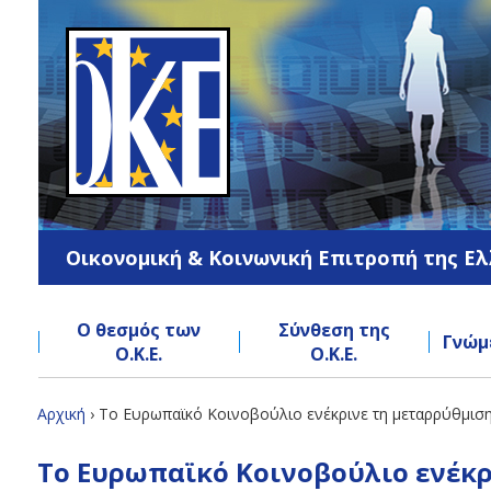
Jump
to
navigation
Οικονομική & Κοινωνική Επιτροπή της Ε
Ο θεσμός των
Σύνθεση της
Γνώμ
Ο.Κ.Ε.
Ο.Κ.Ε.
Back
Αρχική
›
To Ευρωπαϊκό Κοινοβούλιο ενέκρινε τη μεταρρύθμισ
to
Είστε
Back
top
To Ευρωπαϊκό Κοινοβούλιο ενέκ
to
εδώ