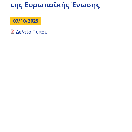
top
της Ευρωπαϊκής Ένωσης
07/10/2025
Δελτίο Τύπου