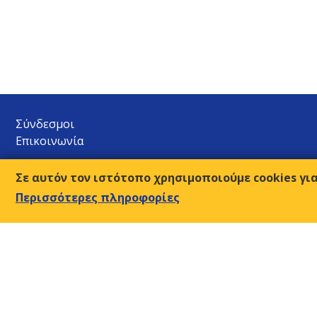
Σύνδεσμοι
Επικοινωνία
Ο.Κ.Ε.
Σε αυτόν τον ιστότοπο χρησιμοποιούμε cookies γι
Αμβρ. Φραντζή 9, 117 43 Αθήνα
Περισσότερες πληροφορίες
210-9249510-2
Τ:
sec@oke-esc.eu
E-mail:
© 2018, Οικονομική & Κοινωνική Επιτροπή της Ελλάδος