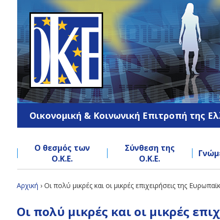
Jump
to
navigation
Οικονομική & Κοινωνική Επιτροπή της Ε
Ο θεσμός των
Σύνθεση της
Γνώμ
Ο.Κ.Ε.
Ο.Κ.Ε.
Back
Αρχική
›
Οι πολύ μικρές και οι μικρές επιχειρήσεις της Ευρωπ
to
Είστε
Back
top
Οι πολύ μικρές και οι μικρές ε
to
εδώ