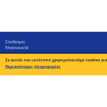
Σύνδεσμοι
Επικοινωνία
Ο.Κ.Ε.
Σε αυτόν τον ιστότοπο χρησιμοποιούμε cookies γι
Αμβρ. Φραντζή 9, 117 43 Αθήνα
Περισσότερες πληροφορίες
210-9249510-2
Τ:
sec@oke-esc.eu
E-mail:
© 2018, Οικονομική & Κοινωνική Επιτροπή της Ελλάδος