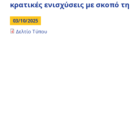
top
κρατικές ενισχύσεις με σκοπό τ
03/10/2025
Δελτίο Τύπου