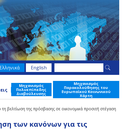
Search
Ελληνικά
English
Φόρμα
this
site
αναζήτησης
Μηχανισμός
Μηχανισμός
Παρακολούθησης του
εις
Πολυεπίπεδης
Ευρωπαϊκού Κοινωνικού
Διαβούλευσης
Χάρτη
ό τη βελτίωση της πρόσβασης σε οικονομικά προσιτή στέγαση
ηση των κανόνων για τις