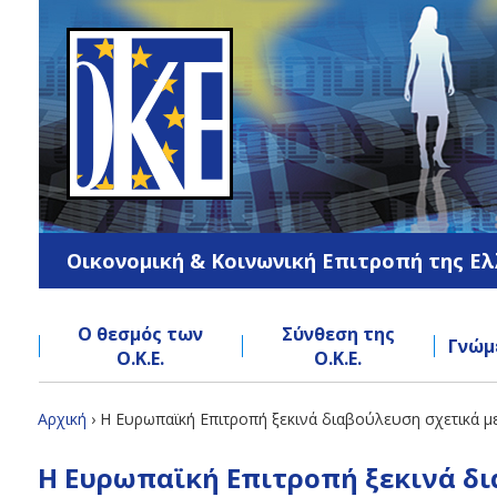
Jump
to
navigation
Οικονομική & Κοινωνική Επιτροπή της Ε
Ο θεσμός των
Σύνθεση της
Γνώμ
Ο.Κ.Ε.
Ο.Κ.Ε.
Back
Αρχική
›
Η Ευρωπαϊκή Επιτροπή ξεκινά διαβούλευση σχετικά με
to
Είστε
Back
top
Η Ευρωπαϊκή Επιτροπή ξεκινά δι
to
εδώ